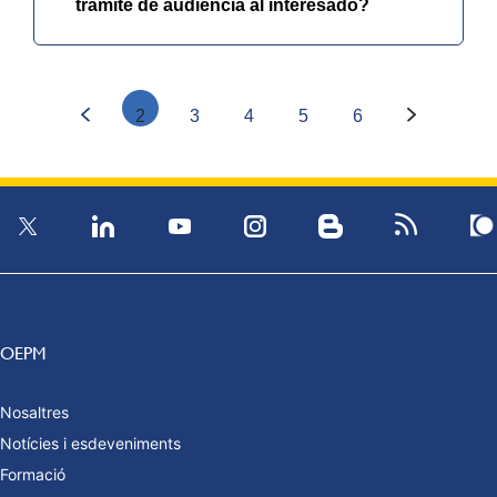
trámite de audiencia al interesado?
2
3
4
5
6
OEPM
Nosaltres
Notícies i esdeveniments
Formació