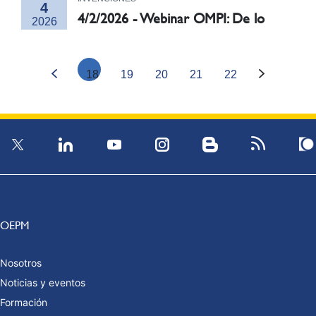
4
4/2/2026 - Webinar OMPI: De lo
2026
nacional a lo internacional: cuándo
y cómo utilizar el Sistema de La
Haya
18
19
20
21
22
16:00
Online
OEPM
Nosotros
Noticias y eventos
Formación