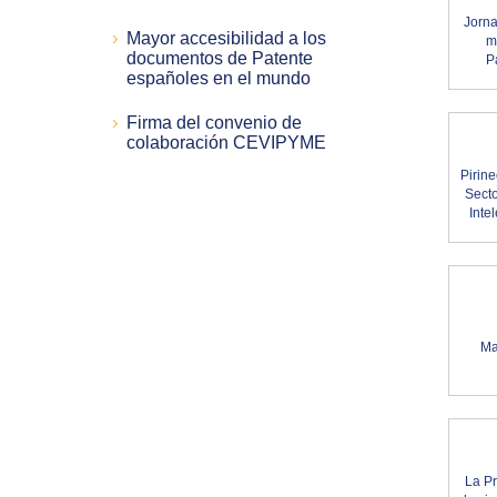
Jorna
Mayor accesibilidad a los
m
documentos de Patente
P
españoles en el mundo
Firma del convenio de
colaboración CEVIPYME
Pirin
Secto
Inte
Ma
La Pr