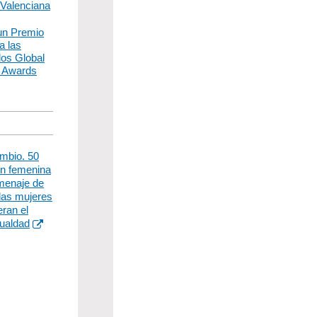
 Valenciana
un Premio
a las
 los Global
g Awards
ambio. 50
ón femenina
menaje de
las mujeres
eran el
gualdad