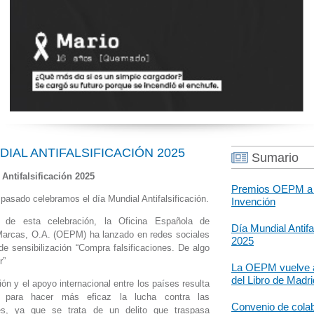
DIAL ANTIFALSIFICACIÓN 2025
Sumario
Antifalsificación 2025
Premios OEPM a 
 pasado celebramos el día Mundial Antifalsificación.
Invención
 de esta celebración, la Oficina Española de
Día Mundial Antifa
Marcas, O.A. (OEPM) ha lanzado en redes sociales
2025
e sensibilización “Compra falsificaciones. De algo
r”
La OEPM vuelve a
del Libro de Madri
ón y el apoyo internacional entre los países resulta
l para hacer más eficaz la lucha contra las
Convenio de cola
ones, ya que se trata de un delito que traspasa