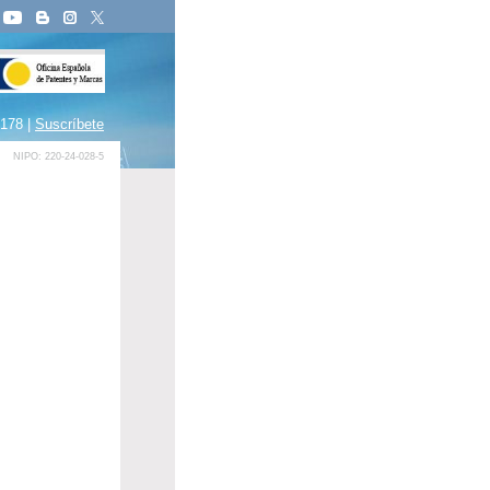
 178 |
Suscríbete
NIPO: 220-24-028-5