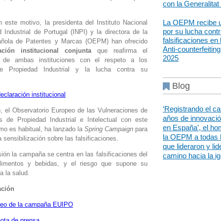
con la Generalitat
La OEPM recibe 
este motivo, la presidenta del Instituto Nacional
por su lucha contr
 Industrial de Portugal (INPI) y la directora de la
falsificaciones en
añola de Patentes y Marcas (OEPM) han ofrecido
Anti-counterfeitin
ación institucional conjunta
que reafirma el
2025
 de ambas instituciones con el respeto a los
e Propiedad Industrial y la lucha contra su
Blog
eclaración institucional
‘Registrando el c
o, el Observatorio Europeo de las Vulneraciones de
años de innovaci
s de Propiedad Industrial e Intelectual con este
en España’, el ho
mo es habitual, ha lanzado la
Spring Campaign
para
la OEPM a todas 
la sensibilización sobre las falsificaciones.
que lideraron y lid
ión la campaña se centra en las falsificaciones del
camino hacia la i
limentos y bebidas, y el riesgo que supone su
 la salud.
ación
ideo de la campaña EUIPO
nota de prensa