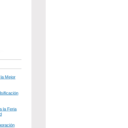
la Mejor
lsificación
 la Feria
d
boración