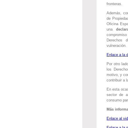
fronteras.
Además, con 
de Propiedad
Oficina Esp
una
declar
compromiso
Derechos d
vulneración.
Enlace a la d
Por otro lad
los Derecho
motivo, y co
contribuir a 
En esta ocas
sector de a
consumo para
Más inform
Enlace al v
Enlace a la 