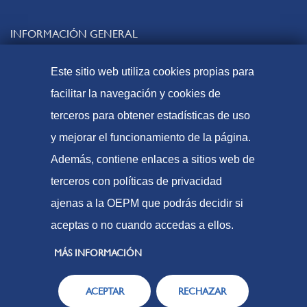
INFORMACIÓN GENERAL
Contacto
Este sitio web utiliza cookies propias para
Preguntas frecuentes
facilitar la navegación y cookies de
Tasas y precios públicos
terceros para obtener estadísticas de uso
Formas de pago
y mejorar el funcionamiento de la página.
Mapa web
Además, contiene enlaces a sitios web de
terceros con políticas de privacidad
ajenas a la OEPM que podrás decidir si
© Oficina Española de Patentes y Marcas, 2023
aceptas o no cuando accedas a ellos.
Accesibilidad
Aviso Legal
MÁS INFORMACIÓN
Política de Cookies
ACEPTAR
RECHAZAR
Protección de datos