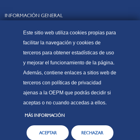
INFORMACIÓN GENERAL
Contacto
Este sitio web utiliza cookies propias para
Preguntas frecuentes
facilitar la navegación y cookies de
Tasas y precios públicos
terceros para obtener estadísticas de uso
Formas de pago
y mejorar el funcionamiento de la página.
Mapa web
Además, contiene enlaces a sitios web de
terceros con políticas de privacidad
ajenas a la OEPM que podrás decidir si
© Oficina Española de Patentes y Marcas, 2023
aceptas o no cuando accedas a ellos.
Accesibilidad
Aviso Legal
MÁS INFORMACIÓN
Política de Cookies
ACEPTAR
RECHAZAR
Protección de datos