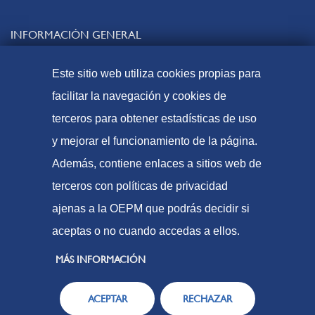
INFORMACIÓN GENERAL
Contacto
Este sitio web utiliza cookies propias para
Preguntas frecuentes
facilitar la navegación y cookies de
Tasas y precios públicos
terceros para obtener estadísticas de uso
Formas de pago
y mejorar el funcionamiento de la página.
Mapa web
Además, contiene enlaces a sitios web de
terceros con políticas de privacidad
ajenas a la OEPM que podrás decidir si
© Oficina Española de Patentes y Marcas, 2023
aceptas o no cuando accedas a ellos.
Accesibilidad
Aviso Legal
MÁS INFORMACIÓN
Política de Cookies
ACEPTAR
RECHAZAR
Protección de datos