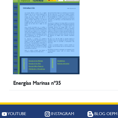
Energías Marinas nº35
YOUTUBE
INSTAGRAM
BLOG OEPM