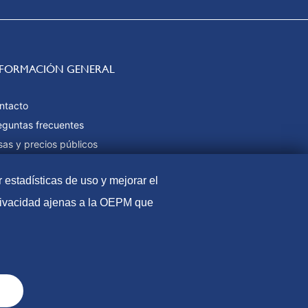
NFORMACIÓN GENERAL
ntacto
eguntas frecuentes
sas y precios públicos
rmas de pago
r estadísticas de uso y mejorar el
pa web
privacidad ajenas a la OEPM que
l
Política de Cookies
Protección de datos