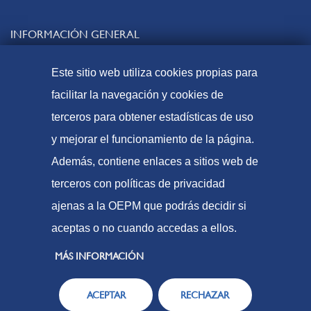
INFORMACIÓN GENERAL
Contacto
Este sitio web utiliza cookies propias para
Preguntas frecuentes
facilitar la navegación y cookies de
Tasas y precios públicos
terceros para obtener estadísticas de uso
Formas de pago
y mejorar el funcionamiento de la página.
Mapa web
Además, contiene enlaces a sitios web de
terceros con políticas de privacidad
ajenas a la OEPM que podrás decidir si
© Oficina Española de Patentes y Marcas, 2023
aceptas o no cuando accedas a ellos.
Accesibilidad
Aviso Legal
MÁS INFORMACIÓN
Política de Cookies
ACEPTAR
RECHAZAR
Protección de datos