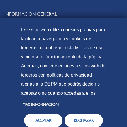
INFORMACIÓN GENERAL
Contacto
Este sitio web utiliza cookies propias para
Preguntas frecuentes
facilitar la navegación y cookies de
Tasas y precios públicos
terceros para obtener estadísticas de uso
Formas de pago
y mejorar el funcionamiento de la página.
Mapa web
Además, contiene enlaces a sitios web de
terceros con políticas de privacidad
ajenas a la OEPM que podrás decidir si
© Oficina Española de Patentes y Marcas, 2023
aceptas o no cuando accedas a ellos.
Accesibilidad
Aviso Legal
MÁS INFORMACIÓN
Política de Cookies
ACEPTAR
RECHAZAR
Protección de datos