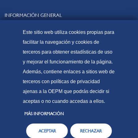
INFORMACIÓN GENERAL
Contacto
Este sitio web utiliza cookies propias para
Preguntas frecuentes
facilitar la navegación y cookies de
Tasas y precios públicos
terceros para obtener estadísticas de uso
Formas de pago
y mejorar el funcionamiento de la página.
Mapa web
Además, contiene enlaces a sitios web de
terceros con políticas de privacidad
ajenas a la OEPM que podrás decidir si
© Oficina Española de Patentes y Marcas, 2023
aceptas o no cuando accedas a ellos.
Accesibilidad
Aviso Legal
MÁS INFORMACIÓN
Política de Cookies
ACEPTAR
RECHAZAR
Protección de datos