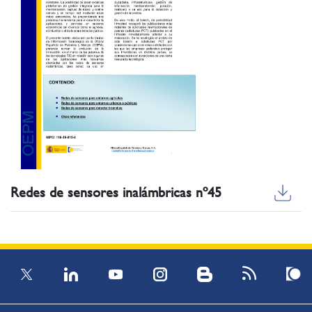
Redes de sensores inalámbricas nº45