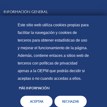
INFORMACIÓN GENERAL
Contacto
Este sitio web utiliza cookies propias para
Preguntas frecuentes
facilitar la navegación y cookies de
Tasas y precios públicos
terceros para obtener estadísticas de uso
Formas de pago
y mejorar el funcionamiento de la página.
Mapa web
Además, contiene enlaces a sitios web de
terceros con políticas de privacidad
ajenas a la OEPM que podrás decidir si
© Oficina Española de Patentes y Marcas, 2023
aceptas o no cuando accedas a ellos.
Accesibilidad
Aviso Legal
MÁS INFORMACIÓN
Política de Cookies
ACEPTAR
RECHAZAR
Protección de datos