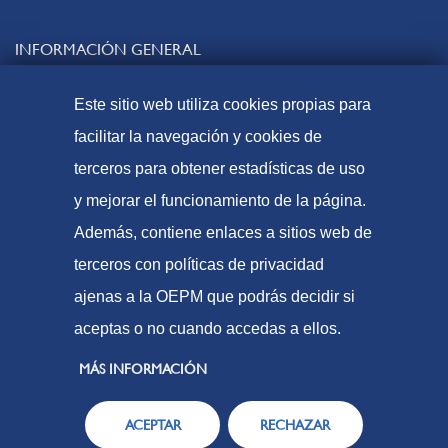
INFORMACIÓN GENERAL
Contacto
Este sitio web utiliza cookies propias para
Preguntas frecuentes
facilitar la navegación y cookies de
Tasas y precios públicos
terceros para obtener estadísticas de uso
Formas de pago
y mejorar el funcionamiento de la página.
Mapa web
Además, contiene enlaces a sitios web de
terceros con políticas de privacidad
ajenas a la OEPM que podrás decidir si
© Oficina Española de Patentes y Marcas, 2023
aceptas o no cuando accedas a ellos.
Accesibilidad
Aviso Legal
MÁS INFORMACIÓN
Política de Cookies
ACEPTAR
RECHAZAR
Protección de datos