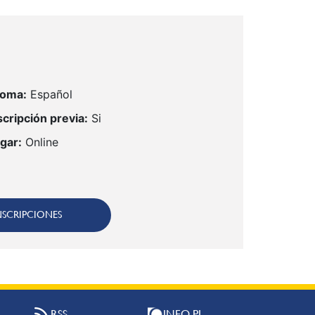
ioma:
Español
scripción previa:
Si
gar:
Online
NSCRIPCIONES
RSS
INFO PI