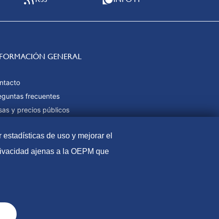
NFORMACIÓN GENERAL
ntacto
eguntas frecuentes
sas y precios públicos
rmas de pago
r estadísticas de uso y mejorar el
pa web
privacidad ajenas a la OEPM que
l
Política de Cookies
Protección de datos