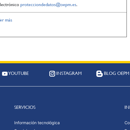
lectrónico
protecciondedatos@oepm.es
.
er más
YOUTUBE
INSTAGRAM
BLOG OEPM
SERVICIOS
I
Información tecnológica
Co