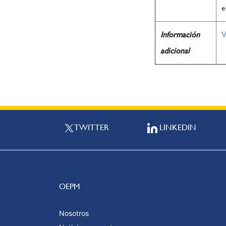
e
Información
V
adicional
TWITTER
LINKEDIN
OEPM
Nosotros