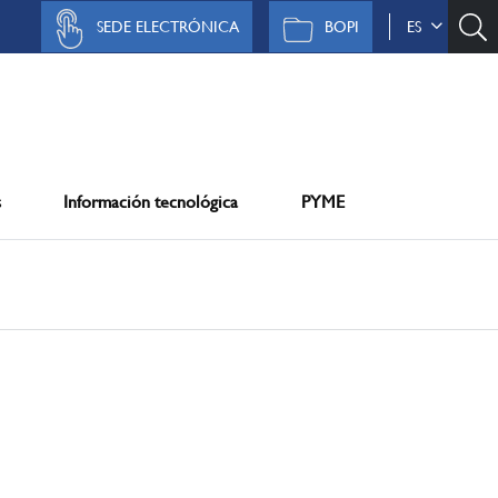
SEDE ELECTRÓNICA
BOPI
ES
s
Información tecnológica
PYME
sssssssssssssssssssssssss