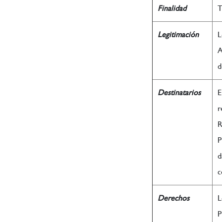
Finalidad
T
Legitimación
L
A
d
Destinatarios
E
r
R
P
d
c
Derechos
L
P