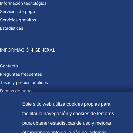
Información tecnológica
Servicios de pago
Servicios gratuitos
Estadísticas
INFORMACIÓN GENERAL
Contacto
Preguntas frecuentes
Tasas y precios públicos
Formas de pago
Mapa web
Este sitio web utiliza cookies propias para
facilitar la navegación y cookies de terceros
para obtener estadísticas de uso y mejorar
© Oficina Española de Patentes y Marcas, 2023
el funcionamiento de la página. Además,