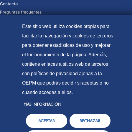
Contacto
Preguntas frecuentes
Tasas y precios públicos
Este sitio web utiliza cookies propias para
Formas de pago
facilitar la navegación y cookies de terceros
Mapa web
para obtener estadísticas de uso y mejorar
el funcionamiento de la página. Además,
© Oficina Española de Patentes y Marcas, 2023
contiene enlaces a sitios web de terceros
Accesibilidad
con políticas de privacidad ajenas a la
Aviso Legal
OEPM que podrás decidir si aceptas o no
Política de Cookies
cuando accedas a ellos.
Protección de datos
MÁS INFORMACIÓN
ACEPTAR
RECHAZAR