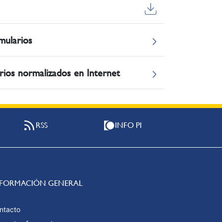
mularios
arios normalizados en Internet
RSS
INFO PI
NFORMACIÓN GENERAL
ntacto