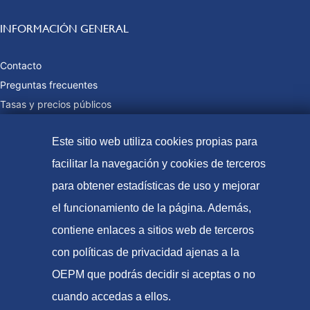
INFORMACIÓN GENERAL
Contacto
Preguntas frecuentes
Tasas y precios públicos
Formas de pago
Este sitio web utiliza cookies propias para
Mapa web
facilitar la navegación y cookies de terceros
para obtener estadísticas de uso y mejorar
© Oficina Española de Patentes y Marcas, 2023
el funcionamiento de la página. Además,
Accesibilidad
contiene enlaces a sitios web de terceros
Aviso Legal
con políticas de privacidad ajenas a la
Política de Cookies
OEPM que podrás decidir si aceptas o no
Protección de datos
cuando accedas a ellos.