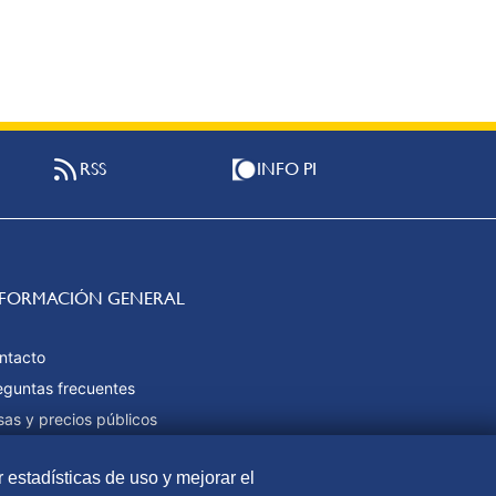
RSS
INFO PI
NFORMACIÓN GENERAL
ntacto
eguntas frecuentes
sas y precios públicos
rmas de pago
r estadísticas de uso y mejorar el
pa web