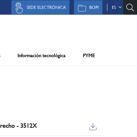
SEDE ELECTRÓNICA
BOPI
ES
s
Información tecnológica
PYME
derecho - 3512X