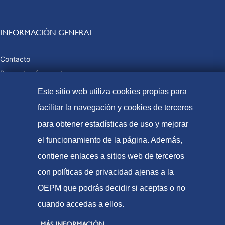
INFORMACIÓN GENERAL
Contacto
Preguntas frecuentes
Tasas y precios públicos
Este sitio web utiliza cookies propias para
Formas de pago
facilitar la navegación y cookies de terceros
Mapa web
para obtener estadísticas de uso y mejorar
el funcionamiento de la página. Además,
contiene enlaces a sitios web de terceros
© Oficina Española de Patentes y Marcas, 2023
con políticas de privacidad ajenas a la
Accesibilidad
OEPM que podrás decidir si aceptas o no
Aviso Legal
cuando accedas a ellos.
Política de Cookies
MÁS INFORMACIÓN