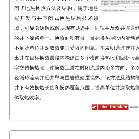
闭式地热换热方法及结构，属于地热
能开发与井下闭式换热结构技术领
域，可显著缓解或解决现有U型井、同轴井及双井连通
的井下流路单一、换热面积有限、目标换热层段内流动
不足及单位井深取热能力受限的问题。本发明通过使注
出井在目标换热层段内构建由多个横向换热段和回折段
字交错换热段，使换热工质在封闭流道内沿多方向、多
径循环流动并经井壁与围岩或储层换热。该方法及结构
井下有效换热长度和换热覆盖范围，提高单位井深取热
体取热效率。