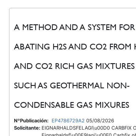
A METHOD AND A SYSTEM FOR
ABATING H2S AND CO2 FROM 
AND CO2 RICH GAS MIXTURES
SUCH AS GEOTHERMAL NON-
CONDENSABLE GAS MIXURES
NºPublicación:
EP4786729A2
05/08/2026
Solicitante:
EIGNARHALDSFELAGI\u00D0 CARBFIX OH
Eignarhaldsf\u00E9lagi\u00F0 Carbfix oh