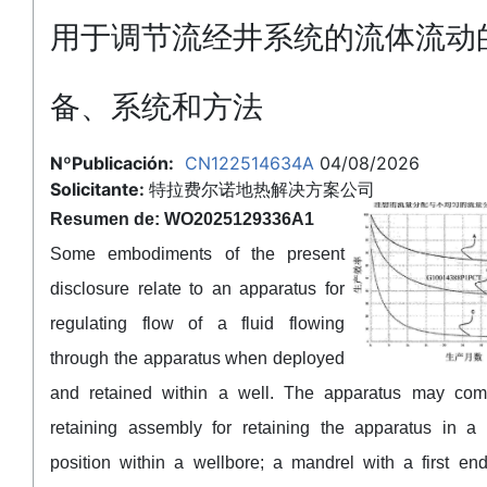
用于调节流经井系统的流体流动
备、系统和方法
NºPublicación:
CN122514634A
04/08/2026
Solicitante:
特拉费尔诺地热解决方案公司
Resumen de: WO2025129336A1
Some embodiments of the present
disclosure relate to an apparatus for
regulating flow of a fluid flowing
through the apparatus when deployed
and retained within a well. The apparatus may com
retaining assembly for retaining the apparatus in a 
position within a wellbore; a mandrel with a first en