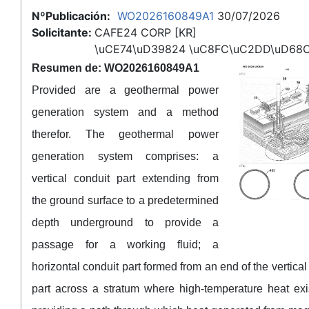
NºPublicación:
WO2026160849A1
30/07/2026
Solicitante:
CAFE24 CORP [KR]
\uCE74\uD39824 \uC8FC\uC2DD\uD68
Resumen de: WO2026160849A1
Provided are a geothermal power
generation system and a method
therefor. The geothermal power
generation system comprises: a
vertical conduit part extending from
the ground surface to a predetermined
depth underground to provide a
passage for a working fluid; a
horizontal conduit part formed from an end of the vertical
part across a stratum where high-temperature heat exi