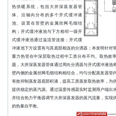
热供暖系统，包括大井深蒸发器管
体、沿轴向分布的多个开式缓冲液
池、设置在管壁的金属丝网毛细结
构；开式缓冲液池与下方相邻一级开
式缓冲液池通过溢流管连接；开式缓
冲液池下方设置有与其底部相连的分洒器；本发明针对
重力热管在中深层取热过程中工质分布不均、取热效
题，大井深蒸发器管体通过周向分洒器与开式缓冲液池
壁内侧的金属丝网毛细结构相结合，均匀分配蒸发器管
有效抑制蒸发器底部积液，提高工质蒸发取热效率，为
提供稳定的蒸汽源。通过温度传感器实时监测用户端出
并结合热力平衡器调节大井深蒸发器的蒸汽流量，实现
的热量自平衡。