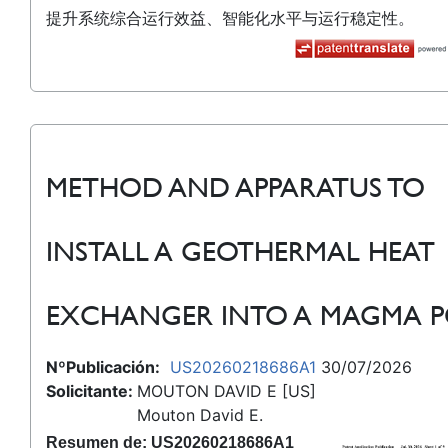
提升系统综合运行效益、智能化水平与运行稳定性。
METHOD AND APPARATUS TO
INSTALL A GEOTHERMAL HEAT
EXCHANGER INTO A MAGMA 
NºPublicación:
US20260218686A1
30/07/2026
Solicitante:
MOUTON DAVID E [US]
Mouton David E.
Resumen de: US20260218686A1