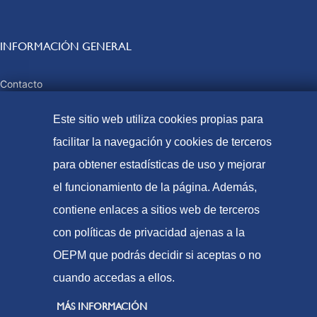
INFORMACIÓN GENERAL
Contacto
Preguntas frecuentes
Este sitio web utiliza cookies propias para
Tasas y precios públicos
facilitar la navegación y cookies de terceros
Formas de pago
Mapa web
para obtener estadísticas de uso y mejorar
el funcionamiento de la página. Además,
contiene enlaces a sitios web de terceros
© Oficina Española de Patentes y Marcas, 2023
con políticas de privacidad ajenas a la
Accesibilidad
OEPM que podrás decidir si aceptas o no
Aviso Legal
cuando accedas a ellos.
Política de Cookies
MÁS INFORMACIÓN