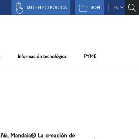
SEDE ELECTRÓNICA
BOPI
ES
s
Información tecnológica
PYME
ñía. Mandaia® La creación de