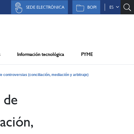
SEDE ELECTRÓNICA
BOPI
ES
s
Información tecnológica
PYME
de controversias (conciliación, mediación y arbitraje)
l de
ación,