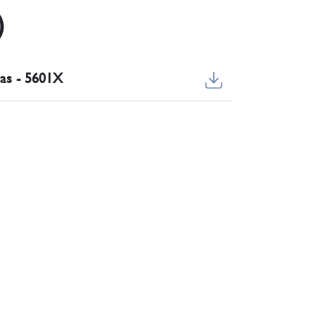
)
ias - 5601X