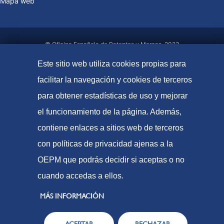
Mapa web
© Oficina Española de Patentes y Marcas, 2023
Accesibilidad
Este sitio web utiliza cookies propias para
Aviso Legal
facilitar la navegación y cookies de terceros
Política de Cookies
para obtener estadísticas de uso y mejorar
Protección de datos
el funcionamiento de la página. Además,
contiene enlaces a sitios web de terceros
con políticas de privacidad ajenas a la
OEPM que podrás decidir si aceptas o no
cuando accedas a ellos.
MÁS INFORMACIÓN