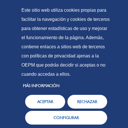
Formas de pago
Mapa web
Este sitio web utiliza cookies propias para
facilitar la navegación y cookies de terceros
para obtener estadísticas de uso y mejorar
© Oficina Española de Patentes y Marcas, 2023
el funcionamiento de la página. Además,
Accesibilidad
contiene enlaces a sitios web de terceros
Aviso Legal
con políticas de privacidad ajenas a la
Política de Cookies
OEPM que podrás decidir si aceptas o no
Protección de datos
cuando accedas a ellos.
MÁS INFORMACIÓN
ACEPTAR
RECHAZAR
CONFIGURAR