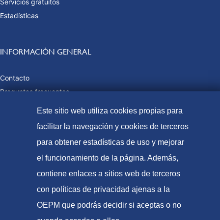
Servicios gratuitos
Estadísticas
INFORMACIÓN GENERAL
Contacto
Preguntas frecuentes
Tasas y precios públicos
Este sitio web utiliza cookies propias para
Formas de pago
facilitar la navegación y cookies de terceros
Mapa web
para obtener estadísticas de uso y mejorar
el funcionamiento de la página. Además,
contiene enlaces a sitios web de terceros
© Oficina Española de Patentes y Marcas, 2023
con políticas de privacidad ajenas a la
Accesibilidad
OEPM que podrás decidir si aceptas o no
Aviso Legal