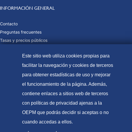
INFORMACIÓN GENERAL
Contacto
Preguntas frecuentes
Tasas y precios públicos
Formas de pago
Este sitio web utiliza cookies propias para
Mapa web
facilitar la navegación y cookies de terceros
para obtener estadísticas de uso y mejorar
© Oficina Española de Patentes y Marcas, 2023
el funcionamiento de la página. Además,
Accesibilidad
contiene enlaces a sitios web de terceros
Aviso Legal
con políticas de privacidad ajenas a la
Política de Cookies
OEPM que podrás decidir si aceptas o no
Protección de datos
cuando accedas a ellos.