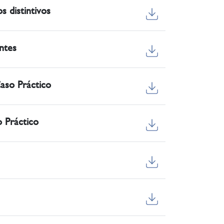
s distintivos
entes
Caso Práctico
o Práctico