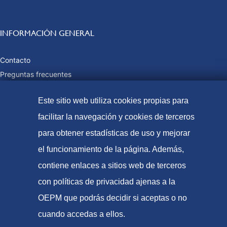
INFORMACIÓN GENERAL
Contacto
Preguntas frecuentes
Tasas y precios públicos
Este sitio web utiliza cookies propias para
Formas de pago
facilitar la navegación y cookies de terceros
Mapa web
para obtener estadísticas de uso y mejorar
el funcionamiento de la página. Además,
© Oficina Española de Patentes y Marcas, 2023
contiene enlaces a sitios web de terceros
Accesibilidad
con políticas de privacidad ajenas a la
Aviso Legal
OEPM que podrás decidir si aceptas o no
Política de Cookies
cuando accedas a ellos.