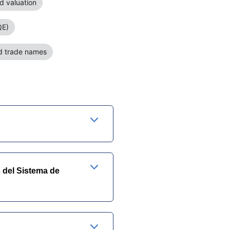
 valuation
QE)
nd trade names
 del Sistema de