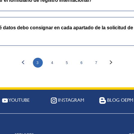
el formulario de registro internacional?
atos debo consignar en cada apartado de la solicitud de 
3
4
5
6
7
YOUTUBE
INSTAGRAM
BLOG OEPM