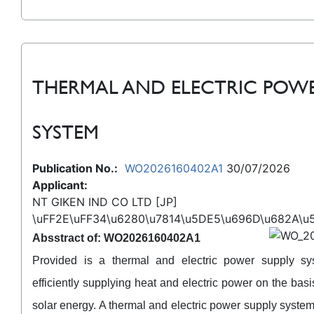
THERMAL AND ELECTRIC POWE
SYSTEM
Publication No.:
WO2026160402A1
30/07/2026
Applicant:
NT GIKEN IND CO LTD [JP]
\uFF2E\uFF34\u6280\u7814\u5DE5\u696D\u682A\u
Absstract of: WO2026160402A1
Provided is a thermal and electric power supply sy
efficiently supplying heat and electric power on the bas
solar energy. A thermal and electric power supply system