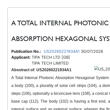
A TOTAL INTERNAL PHOTONIC
ABSORPTION HEXAGONAL SY
Publication No.:
US20260221934A1
30/07/2026
Applicant:
TIPA TECH LTD [GB]
TIPA TECH LIMITED
Absstract of: US20260221934A1
A Total Internal Photonic Absorption Hexagonal System
a body (100), a plurality of solar cell strips (104), a d
steps (106), optionally a biconcave lens (108), a conical 
base cap (112). The body (102) is having a first end,
internal surface and an external surface, wherein the fi