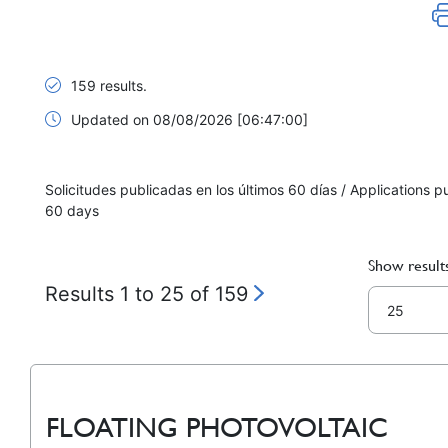
159 results.
Updated on 08/08/2026 [06:47:00]
Solicitudes publicadas en los últimos 60 días / Applications pu
60 days
Show result
Results 1 to 25 of 159
FLOATING PHOTOVOLTAIC