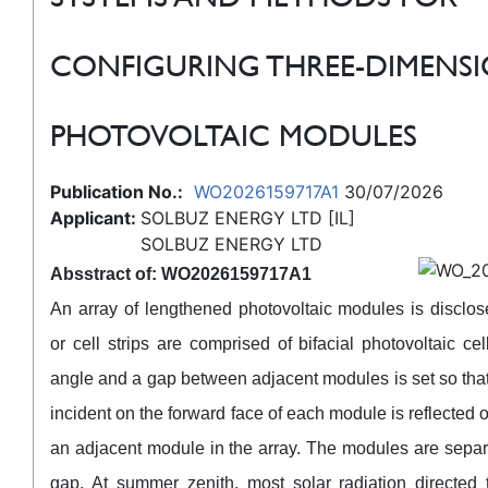
CONFIGURING THREE-DIMENS
PHOTOVOLTAIC MODULES
Publication No.:
WO2026159717A1
30/07/2026
Applicant:
SOLBUZ ENERGY LTD [IL]
SOLBUZ ENERGY LTD
Absstract of: WO2026159717A1
An array of lengthened photovoltaic modules is disclo
or cell strips are comprised of bifacial photovoltaic ce
angle and a gap between adjacent modules is set so that 
incident on the forward face of each module is reflected o
an adjacent module in the array. The modules are separ
gap. At summer zenith, most solar radiation directed 