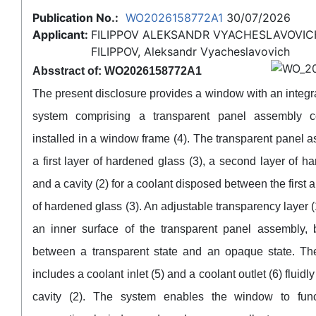
Publication No.:
WO2026158772A1
30/07/2026
Applicant:
FILIPPOV ALEKSANDR VYACHESLAVOVIC
FILIPPOV, Aleksandr Vyacheslavovich
Absstract of: WO2026158772A1
The present disclosure provides a window with an integr
system comprising a transparent panel assembly c
installed in a window frame (4). The transparent panel 
a first layer of hardened glass (3), a second layer of h
and a cavity (2) for a coolant disposed between the first
of hardened glass (3). An adjustable transparency layer 
an inner surface of the transparent panel assembly, 
between a transparent state and an opaque state. Th
includes a coolant inlet (5) and a coolant outlet (6) fluidl
cavity (2). The system enables the window to fun