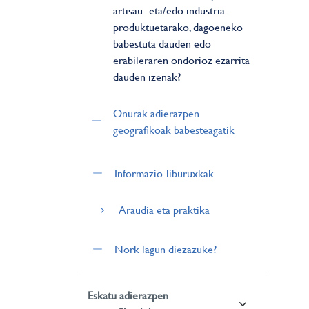
artisau- eta/edo industria-
produktuetarako, dagoeneko
babestuta dauden edo
erabileraren ondorioz ezarrita
dauden izenak?
Onurak adierazpen
geografikoak babesteagatik
Informazio-liburuxkak
Araudia eta praktika
Nork lagun diezazuke?
Eskatu adierazpen