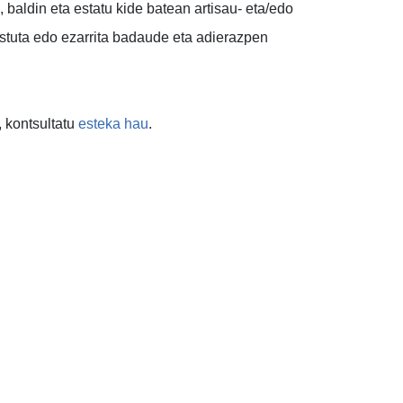
, baldin eta estatu kide batean artisau- eta/edo
estuta edo ezarrita badaude eta adierazpen
, kontsultatu
esteka hau
.