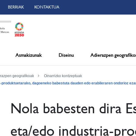
BERRIAK
KONTAKTUA
Asmakizunak
Diseinu
Adierazpen geografiko
erazpen geografikoak
Oinarrizko kontzeptuak
ria-produktuetarako, dagoeneko babestuta dauden edo erabileraren ondorioz eza
Nola babesten dira Es
eta/edo industria-pr