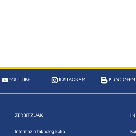
YOUTUBE
INSTAGRAM
BLOG OEPM
ZERBITZUAK
I
Informazio teknologikoko
Ko