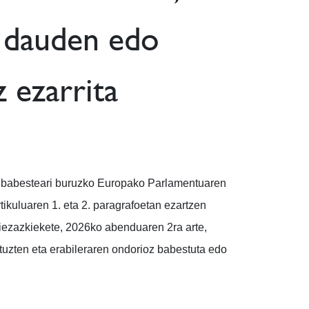
 dauden edo
 ezarrita
ak babesteari buruzko Europako Parlamentuaren
ikuluaren 1. eta 2. paragrafoetan ezartzen
diezazkiekete, 2026ko abenduaren 2ra arte,
ituzten eta erabileraren ondorioz babestuta edo