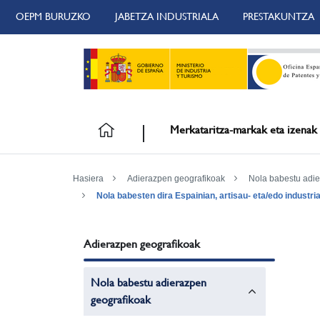
OEPM BURUZKO
JABETZA INDUSTRIALA
PRESTAKUNTZA
Merkataritza-markak eta izenak
Hasiera
Adierazpen geografikoak
Nola babestu adi
Nola babesten dira Espainian, artisau- eta/edo indust
Adierazpen geografikoak
Nola babestu adierazpen
geografikoak