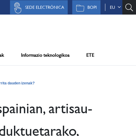
SEDE ELECTRÓNICA
BOPI
EU
ak
Informazio teknologikoa
ETE
rrita dauden izenak?
painian, artisau-
oduktuetarako,