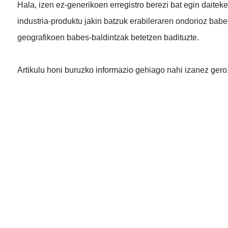
Hala, izen ez-generikoen erregistro berezi bat egin daiteke
industria-produktu jakin batzuk erabileraren ondorioz bab
geografikoen babes-baldintzak betetzen badituzte.
Artikulu honi buruzko informazio gehiago nahi izanez gero