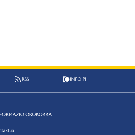
RSS
INFO PI
NFORMAZIO OROKORRA
ntaktua