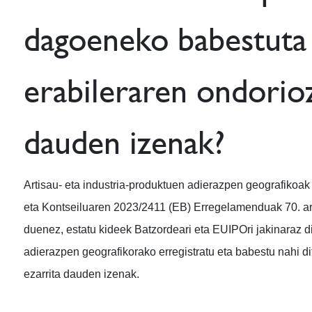
dagoeneko babestuta
erabileraren ondorioz
dauden izenak?
Artisau- eta industria-produktuen adierazpen geografiko
eta Kontseiluaren 2023/2411 (EB) Erregelamenduak 70. art
duenez, estatu kideek Batzordeari eta EUIPOri jakinaraz 
adierazpen geografikorako erregistratu eta babestu nahi d
ezarrita dauden izenak.