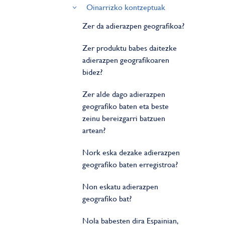
Oinarrizko kontzeptuak
Zer da adierazpen geografikoa?
Zer produktu babes daitezke
adierazpen geografikoaren
bidez?
Zer alde dago adierazpen
geografiko baten eta beste
zeinu bereizgarri batzuen
artean?
Nork eska dezake adierazpen
geografiko baten erregistroa?
Non eskatu adierazpen
geografiko bat?
Nola babesten dira Espainian,