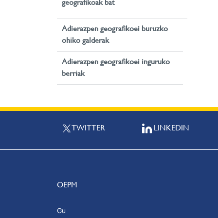
geografikoak bat
Adierazpen geografikoei buruzko
ohiko galderak
Adierazpen geografikoei inguruko
berriak
TWITTER
LINKEDIN
OEPM
Gu