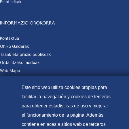
Estatistikak
INFORMAZIO OROKORRA
Kontaktua
Ohiko Galderak
Tasak eta prezio publikoak
Ordaintzeko moduak
Web Mapa
Este sitio web utiliza cookies propias para
© Patente eta marken espainiako bulegoa (2021
facilitar la navegación y cookies de terceros
Irisgarritasuna
para obtener estadísticas de uso y mejorar
Lege-Oharra
el funcionamiento de la página. Además,
contiene enlaces a sitios web de terceros
Cookie politika