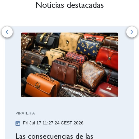
Noticias destacadas
Previous
Ne
ASMAKUNTZAK
Tue Jun 16 0
PIRATERIA
Fri Jul 17 11:27:24 CEST 2026
La V Edici
OEPM ya t
Las consecuencias de las