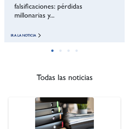
falsificaciones: pérdidas
millonarias y...
A LA NOTICIA
IR A LA NOTICIA
Todas las noticias