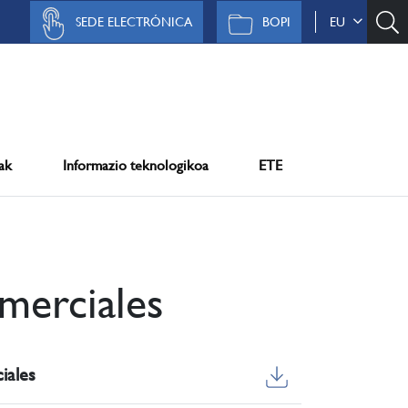
SEDE ELECTRÓNICA
BOPI
EU
ak
Informazio teknologikoa
ETE
merciales
iales