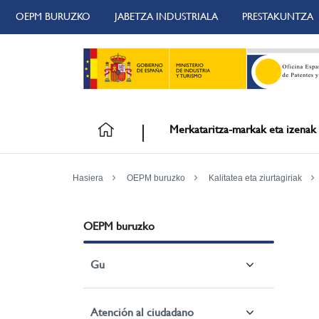
OEPM BURUZKO
JABETZA INDUSTRIALA
PRESTAKUNTZA
Merkataritza-markak eta izenak
Hasiera
OEPM buruzko
Kalitatea eta ziurtagiriak
OEPM buruzko
Gu
Atención al ciudadano