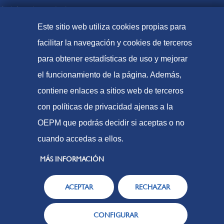
Ordaintzeko moduak
Web Mapa
Este sitio web utiliza cookies propias para
facilitar la navegación y cookies de terceros
para obtener estadísticas de uso y mejorar
© Patente eta marken espainiako bulegoa (2021
el funcionamiento de la página. Además,
Irisgarritasuna
contiene enlaces a sitios web de terceros
Lege-Oharra
con políticas de privacidad ajenas a la
Cookie politika
OEPM que podrás decidir si aceptas o no
Datuen babesa
cuando accedas a ellos.
MÁS INFORMACIÓN
ACEPTAR
RECHAZAR
CONFIGURAR