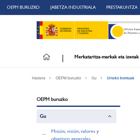
OEPM BURUZKO
JABETZA INDUSTRIALA
PRESTAKUNTZA
Merkataritza-markak eta izenak
Hasiera
OEPM buruzko
Gu
Urteko kontuak
OEPM buruzko
Gu
Misión, visión, valores y
objetivos generales