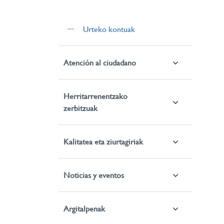
Urteko kontuak
Atención al ciudadano
Herritarrenentzako
zerbitzuak
Kalitatea eta ziurtagiriak
Noticias y eventos
Argitalpenak