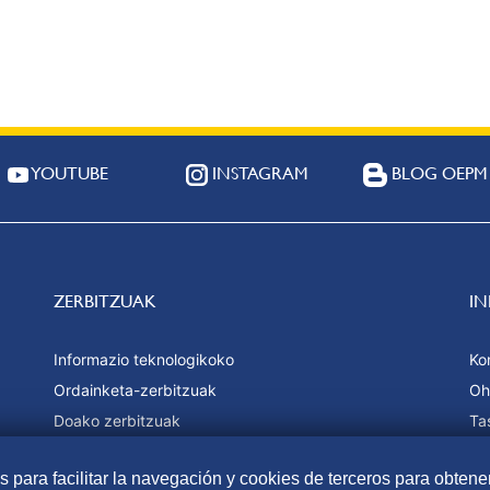
YOUTUBE
INSTAGRAM
BLOG OEPM
ZERBITZUAK
I
Informazio teknologikoko
Ko
Ordainketa-zerbitzuak
Oh
Doako zerbitzuak
Ta
Estatistikak
Or
as para facilitar la navegación y cookies de terceros para obtene
We