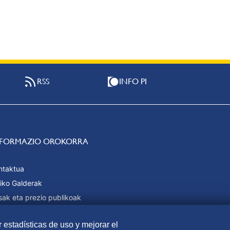
RSS
INFO PI
NFORMAZIO OROKORRA
ntaktua
iko Galderak
sak eta prezio publikoak
daintzeko moduak
r estadísticas de uso y mejorar el
b Mapa