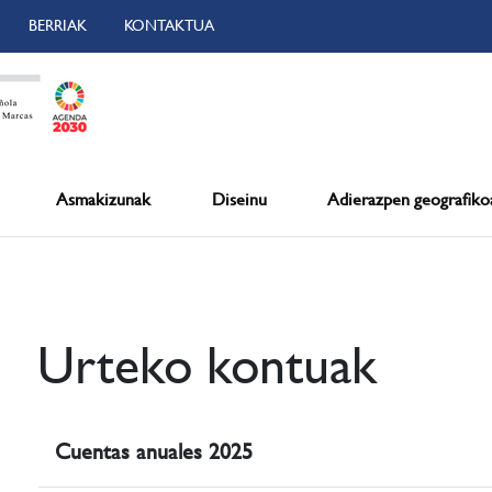
BERRIAK
KONTAKTUA
Asmakizunak
Diseinu
Adierazpen geografiko
Urteko kontuak
Cuentas anuales 2025