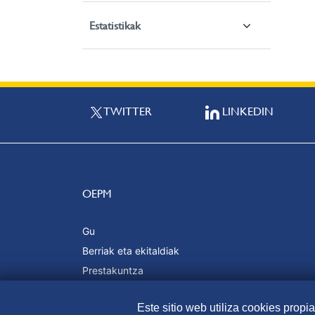
Estatistikak
TWITTER
LINKEDIN
OEPM
Gu
Berriak eta ekitaldiak
Prestakuntza
Kalitatea eta ziurtagiriak
Este sitio web utiliza cookies propi