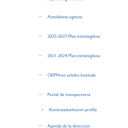
Antolaketa-egitura
2025-2027 Plan estrategikoa
2021-2024 Plan estrategikoa
OEPMren urteko kontuak
Portal de transparencia
Kontratatzailearen profila
Agenda de la dirección