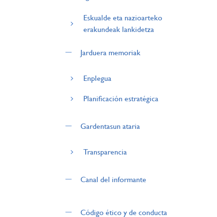
Eskualde eta nazioarteko
erakundeak lankidetza
Jarduera memoriak
Enplegua
Planificación estratégica
Gardentasun ataria
Transparencia
Canal del informante
Código ético y de conducta