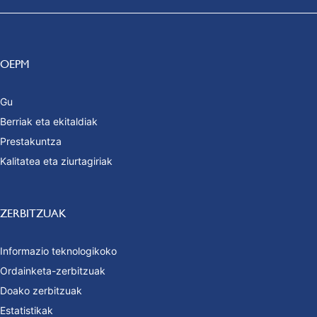
OEPM
Gu
Berriak eta ekitaldiak
Prestakuntza
Kalitatea eta ziurtagiriak
ZERBITZUAK
Informazio teknologikoko
Ordainketa-zerbitzuak
Doako zerbitzuak
Estatistikak