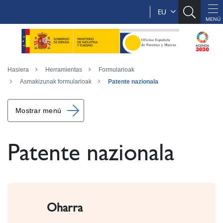
EU
Hasiera
Herramientas
Formularioak
Asmakizunak formularioak
Patente nazionala
Mostrar menú
Patente nazionala
Oharra