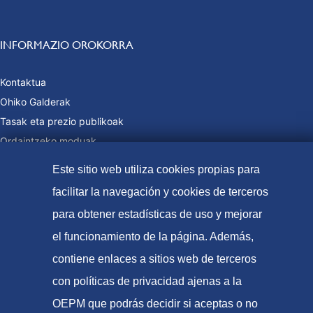
INFORMAZIO OROKORRA
Kontaktua
Ohiko Galderak
Tasak eta prezio publikoak
Ordaintzeko moduak
Web Mapa
Este sitio web utiliza cookies propias para
facilitar la navegación y cookies de terceros
para obtener estadísticas de uso y mejorar
© Patente eta marken espainiako bulegoa (2021
el funcionamiento de la página. Además,
Irisgarritasuna
contiene enlaces a sitios web de terceros
Lege-Oharra
con políticas de privacidad ajenas a la
Cookie politika
OEPM que podrás decidir si aceptas o no