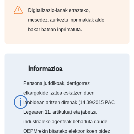
Digitalizazio-lanak errazteko,
mesedez, aurkeztu inprimakiak alde
bakar batean inprimatuta.
Informazioa
Pertsona juridikoak, derrigorrez
elkargokide izatea eskatzen duen
lanbidean aritzen direnak (14 39/2015 PAC
Legearen 11. artikulua) eta jabetza
industrialeko agenteak behartuta daude
OEPMrekin bitarteko elektronikoen bidez