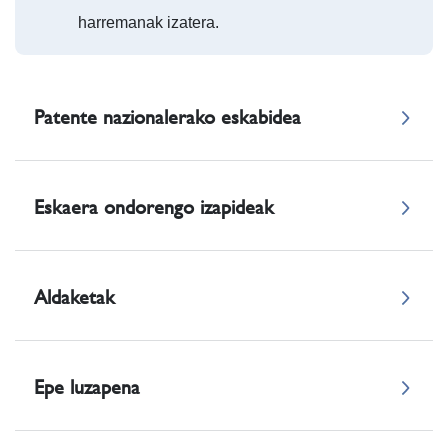
harremanak izatera.
Patente nazionalerako eskabidea
Eskaera ondorengo izapideak
Aldaketak
Epe luzapena