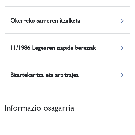
Okerreko sarreren itzulketa
11/1986 Legearen izapide bereziak
Bitartekaritza eta arbitrajea
Informazio osagarria