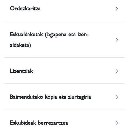
Ordezkaritza
Eskualdaketak (lagapena eta izen-
aldaketa)
Lizentziak
Baimendutako kopia eta ziurtagiria
Eskubideak berrezartzea