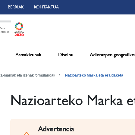
BERRIAK
KONTAKTUA
Asmakizunak
Diseinu
Adierazpen geografiko
za-markak eta izenak formularioak
Nazioarteko Marka eta eraldaketa
Nazioarteko Marka et
Advertencia