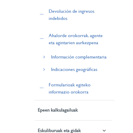
Devolución de ingresos
indebidos
Ahalorde orokorrak. agente
eta agintarien aurkezpena
Información complementaria
Indicaciones geográficas
Formularioak egiteko
informazio orokorra
Epeen kalkulagailuak
Eskuliburuak eta gidak