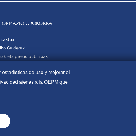
NFORMAZIO OROKORRA
ntaktua
iko Galderak
sak eta prezio publikoak
daintzeko moduak
r estadísticas de uso y mejorar el
b Mapa
privacidad ajenas a la OEPM que
harra
Cookie politika
Datuen babesa