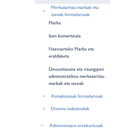
Merkataritza-markak eta
izenak formularioak
Marka
Izen komertziala
Nazioarteko Marka eta
eraldaketa
Deuseztasuna eta iraungipen
administratiboa merkataritza-
markak eta izenak
Asmakizunak formularioak
Diseinu industrialak
Administrazio-errekurtsoak