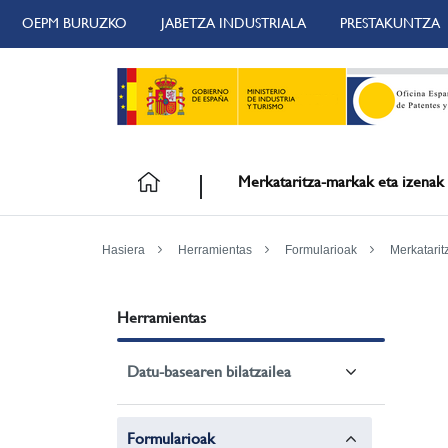
OEPM BURUZKO
JABETZA INDUSTRIALA
PRESTAKUNTZA
Merkataritza-markak eta izenak
Hasiera
Herramientas
Formularioak
Merkatarit
Herramientas
Datu-basearen bilatzailea
Formularioak