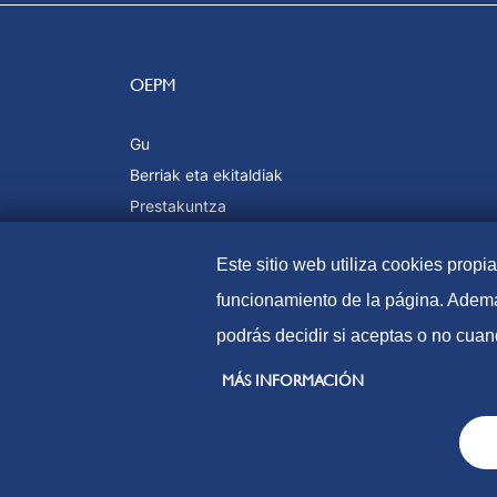
OEPM
Gu
Berriak eta ekitaldiak
Prestakuntza
Kalitatea eta ziurtagiriak
Este sitio web utiliza cookies propi
funcionamiento de la página. Ademá
podrás decidir si aceptas o no cuan
© Patente eta marken espainiako bulegoa (2021
MÁS INFORMACIÓN