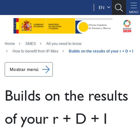
EN
Home
SMES
All you need to know
How to benefit from IP titles
Builds on the results of your r + D + I
Mostrar menú
Builds on the results
of your r + D + I