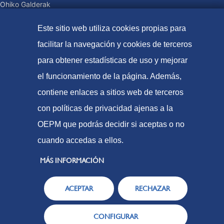
Ohiko Galderak
Tasak eta prezio publikoak
Este sitio web utiliza cookies propias para
Ordaintzeko moduak
facilitar la navegación y cookies de terceros
Web Mapa
para obtener estadísticas de uso y mejorar
el funcionamiento de la página. Además,
© Patente eta marken espainiako bulegoa (2021
contiene enlaces a sitios web de terceros
Irisgarritasuna
con políticas de privacidad ajenas a la
Lege-Oharra
OEPM que podrás decidir si aceptas o no
Cookie politika
cuando accedas a ellos.
Datuen babesa
MÁS INFORMACIÓN
ACEPTAR
RECHAZAR
CONFIGURAR