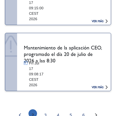
17
09:15:00
CEST
2026
VER MÁS
Mantenimiento de la aplicación CEO,
programado el día 20 de julio de
2026 a las 8:30
Fri Jul
17
09:08:17
CEST
2026
VER MÁS
2
3
4
5
6