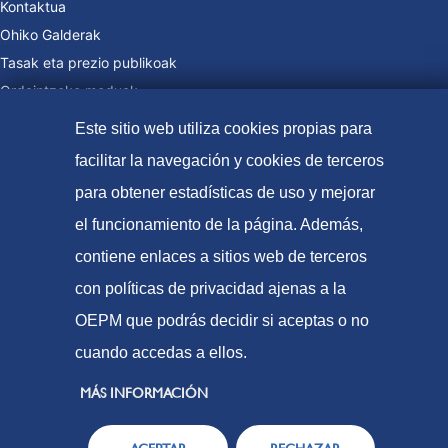
Kontaktua
Ohiko Galderak
Tasak eta prezio publikoak
Ordaintzeko moduak
Web Mapa
Este sitio web utiliza cookies propias para
facilitar la navegación y cookies de terceros
para obtener estadísticas de uso y mejorar
© Patente eta marken espainiako bulegoa (2021
el funcionamiento de la página. Además,
Irisgarritasuna
contiene enlaces a sitios web de terceros
Lege-Oharra
con políticas de privacidad ajenas a la
Cookie politika
OEPM que podrás decidir si aceptas o no
Datuen babesa
cuando accedas a ellos.
MÁS INFORMACIÓN