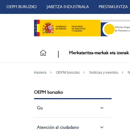
OEPM BURUZKO
JABETZA INDUSTRIALA
PRESTAKUNTZA
Merkataritza-markak eta izenak
Hasiera
OEPM buruzko
Noticias y eventos
N
OEPM buruzko
Gu
Atención al ciudadano