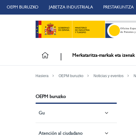
OEPM BURUZKO
JABETZA INDUSTRIALA
PRESTAKUNTZA
Merkataritza-markak eta izenak
Hasiera
OEPM buruzko
Noticias y eventos
N
OEPM buruzko
Gu
Atención al ciudadano