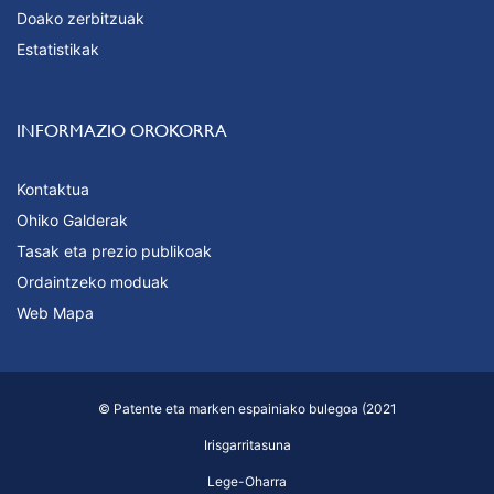
Doako zerbitzuak
Estatistikak
INFORMAZIO OROKORRA
Kontaktua
Ohiko Galderak
Tasak eta prezio publikoak
Ordaintzeko moduak
Web Mapa
© Patente eta marken espainiako bulegoa (2021
Irisgarritasuna
Lege-Oharra