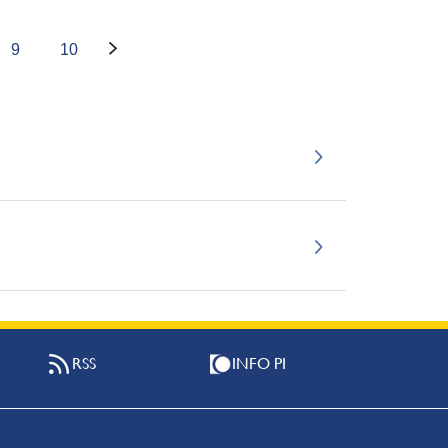
9
10
RSS
INFO PI