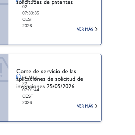
Tue Jun
solicitudes de patentes
02
07:39:35
CEST
2026
VER MÁS
Corte de servicio de las
Fri May
aplicaciones de solicitud de
22
invenciones 25/05/2026
07:01:44
CEST
2026
VER MÁS