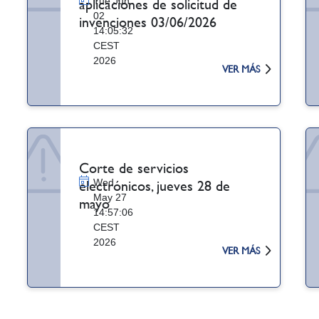
Tue Jun
aplicaciones de solicitud de
02
invenciones 03/06/2026
14:05:32
CEST
2026
VER MÁS
Corte de servicios
Wed
electrónicos, jueves 28 de
May 27
mayo
14:57:06
CEST
2026
VER MÁS