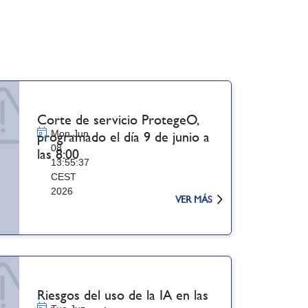
Corte de servicio ProtegeO,
Mon Jun
programado el día 9 de junio a
08
las 8:00
13:55:37
CEST
2026
VER MÁS
Riesgos del uso de la IA en las