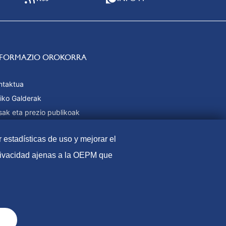
NFORMAZIO OROKORRA
ntaktua
iko Galderak
sak eta prezio publikoak
daintzeko moduak
r estadísticas de uso y mejorar el
b Mapa
privacidad ajenas a la OEPM que
harra
Cookie politika
Datuen babesa