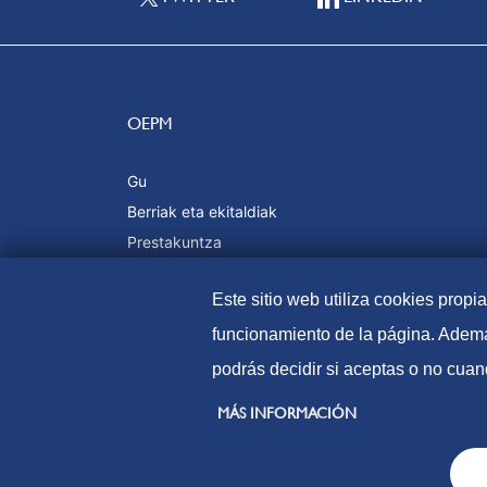
OEPM
Gu
Berriak eta ekitaldiak
Prestakuntza
Kalitatea eta ziurtagiriak
Este sitio web utiliza cookies propi
funcionamiento de la página. Ademá
podrás decidir si aceptas o no cuan
© Patente eta marken espainiako bulegoa (2021
MÁS INFORMACIÓN