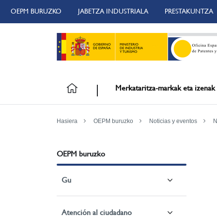
OEPM BURUZKO
JABETZA INDUSTRIALA
PRESTAKUNTZA
Merkataritza-markak eta izenak
Hasiera
OEPM buruzko
Noticias y eventos
N
OEPM buruzko
Gu
Atención al ciudadano