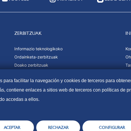
ZERBITZUAK
I
Informazio teknologikoko
Ko
Ordainketa-zerbitzuak
Oh
Doako zerbitzuak
Ta
Estatistikak
Or
as para facilitar la navegación y cookies de terceros para obtene
We
s, contiene enlaces a sitios web de terceros con políticas de 
do accedas a ellos.
Irisgarritasuna
Lege-O
ACEPTAR
RECHAZAR
CONFIGURAR