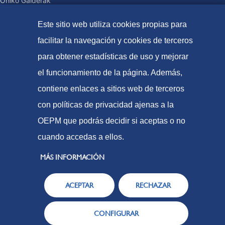
Ohiko Galderak
Tasak eta prezio publikoak
Este sitio web utiliza cookies propias para
Ordaintzeko moduak
facilitar la navegación y cookies de terceros
Web Mapa
para obtener estadísticas de uso y mejorar
el funcionamiento de la página. Además,
© Patente eta marken espainiako bulegoa (2021
contiene enlaces a sitios web de terceros
Irisgarritasuna
con políticas de privacidad ajenas a la
Lege-Oharra
OEPM que podrás decidir si aceptas o no
Cookie politika
cuando accedas a ellos.
Datuen babesa
MÁS INFORMACIÓN
ACEPTAR
RECHAZAR
CONFIGURAR